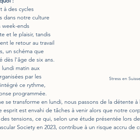
uoi : 
 à des cycles 
 dans notre culture 
s week-ends 
 et le plaisir, tandis 
nt le retour au travail 
és, un schéma que 
é dès l'âge de six ans. 
e lundi matin aux 
rganisées par les 
Stress en Suiss
intégré ce rythme, 
ponse programmée.
e se transforme en lundi, nous passons de la détente à l'
esprit est envahi de tâches à venir alors que notre corps
es tensions, ce qui, selon une étude présentée lors de
ascular Society en 2023, contribue à un risque accru de c