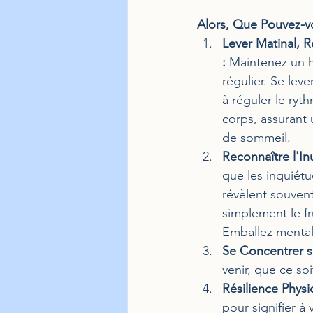
Alors, Que Pouvez-vo
Lever Matinal, 
:
 Maintenez un 
régulier. Se lev
à réguler le ryt
corps, assurant 
de sommeil.
Reconnaître l'Inut
que les inquiét
révèlent souvent
simplement le fr
Emballez mentale
Se Concentrer sur
venir, que ce so
Résilience Physi
pour signifier à