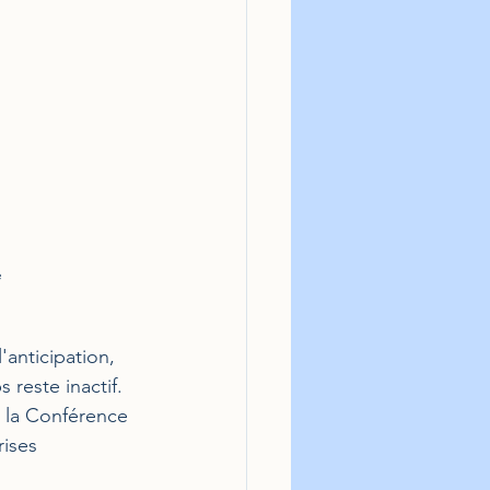
e
anticipation, 
 reste inactif. 
 la Conférence 
rises 