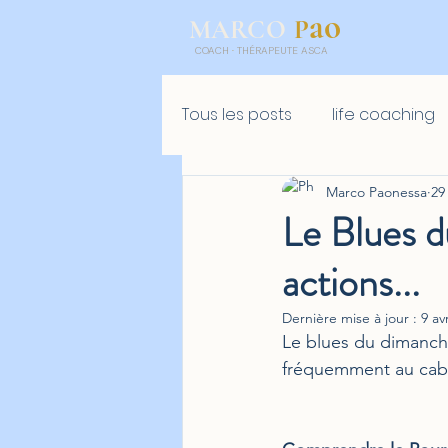
ao
P
MARCO
COACH
·
THÉRAPEUTE ASCA
Tous les posts
life coaching
Marco Paonessa
29
Golf mental
Retreat
Le Blues d
actions...
Dernière mise à jour :
9 av
Le blues du dimanche
fréquemment au cabin