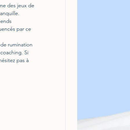
me des jeux de 
anquille.
-ends 
uencés par ce 
 de rumination 
coaching. Si 
ésitez pas à 