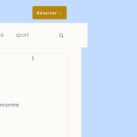
Réserver →
té
sport
encontre 