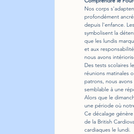
Comprendre le Pourq
Nos corps s'adaptent
profondément ancrés
depuis l'enfance. Le
symbolisent la détente
que les lundis marque
et aux responsabilit
nous avons intérioris
Des tests scolaires l
réunions matinales o
patrons, nous avons 
semblable à une ré
Alors que le dimanch
une période où notre 
Ce décalage génère d
de la British Cardiov
cardiaques le lundi.