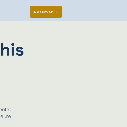
Réserver →
his
ontre
ieure