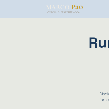
ao
P
MARCO
COACH
·
THÉRAPEUTE ASCA
Ru
Disc
indi