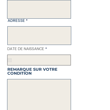
ADRESSE
r
DATE DE NAISSANCE
*
e
q
u
i
r
REMARQUE SUR VOTRE
e
CONDITION
d