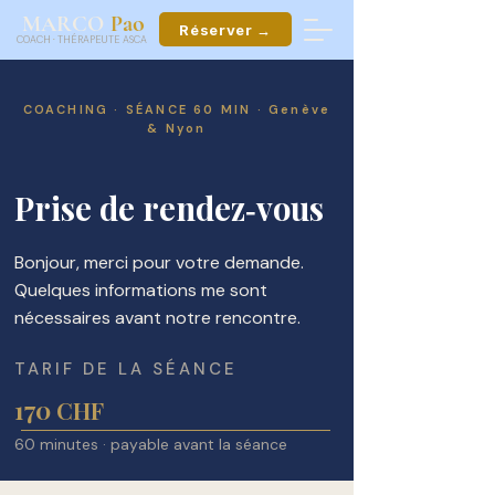
ao
MARCO
P
Réserver →
COACH
·
THÉRAPEUTE ASCA
COACHING · SÉANCE 60 MIN · Genève
& Nyon
Prise de rendez‑vous
Bonjour, merci pour votre demande.
Quelques informations me sont
nécessaires avant notre rencontre.
TARIF DE LA SÉANCE
170
CHF
60 minutes · payable avant la séance