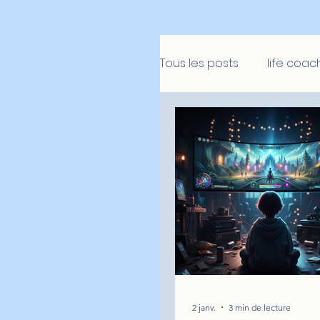
Tous les posts
life coac
Golf mental
Retre
2 janv.
3 min de lecture