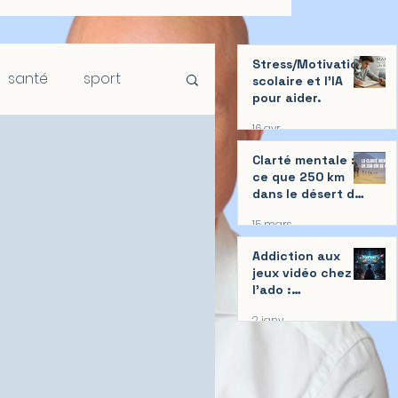
Stress/Motivation
santé
sport
scolaire et l'IA
pour aider.
16 avr.
Clarté mentale :
ce que 250 km
dans le désert du
Sahara m’ont
15 mars
appris
Addiction aux
jeux vidéo chez
l'ado :
Comprendre et
2 janv.
aider