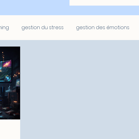
hing
gestion du stress
gestion des émotions
at
Scolaire
Scolaire