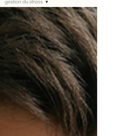
gestion du stress
Tous les posts
life coaching
gestion du stress
gestion des
émotions
santé
sport
Golf mental
Retreat
Scolaire
Scolaire