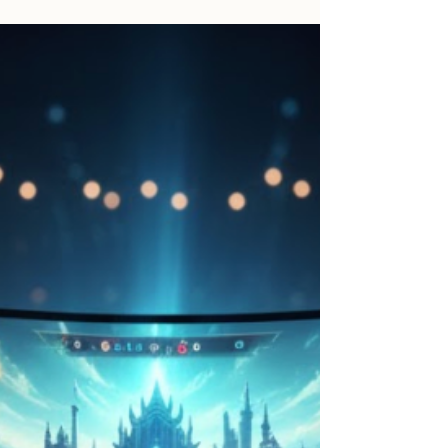
Dans nos vies professionnelles modernes,
nous sommes constamment sollicités :
décisions rapides, surcharge d’informations,
pression permanente.Lors d’une course de
250 km à travers le désert du Sahara, j’ai
découvert quelque chose d’inattendu :
lorsque l’environnement se simplifie
radicalement, l’esprit retrouve une clarté
étonnante.