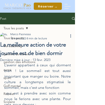
ao
MARCO
P
Réserver →
COACH
·
THÉRAPEUTE ASCA
Post
Tous les posts
Marco Paonessa
Tous les posts
12 mars 2022
8 min de lecture
La meilleure action de votre
life coaching
journée est de bien dormir
gestion du stress
Dernière mise à jour :
13 févr. 2023
gestion des émotions
L’avenir appartient à ceux qui dorment 
santé
bien ! Le sommeil est tout aussi 
important que manger ou boire. Notre 
sport
culture a longtemps stigmatisé le 
Golf mental
sommeil, mais c'est une fonction 
 qui est à prendre avec soin comme 
Retreat
nous le ferions avec une plante. Pour 
Scolaire
cela, nous devons :