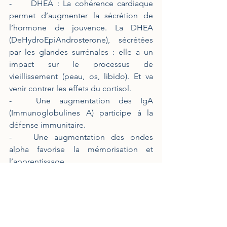
-	DHEA : La cohérence cardiaque 
permet d’augmenter la sécrétion de 
l’hormone de jouvence. La DHEA 
(DeHydroEpiAndrosterone), sécrétées 
par les glandes surrénales : elle a un 
impact sur le processus de 
vieillissement (peau, os, libido). Et va 
venir contrer les effets du cortisol.
-	Une augmentation des IgA 
(Immunoglobulines A) participe à la 
défense immunitaire.
-	Une augmentation des ondes 
alpha favorise la mémorisation et 
l’apprentissage.
-	Une action favorable sur de 
nombreux neurotransmetteurs, comme 
la dopamine et la sérotonine, prévient 
de l’anxiété et la dépression. 