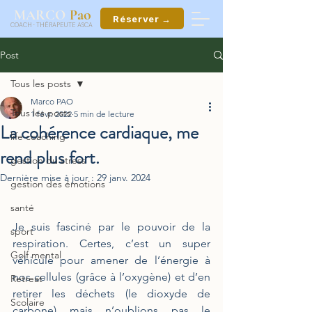
ao
MARCO
P
Réserver →
COACH
·
THÉRAPEUTE ASCA
Post
Tous les posts
Marco PAO
Tous les posts
1 févr. 2022
5 min de lecture
La cohérence cardiaque, me
life coaching
rend plus fort.
gestion du stress
Dernière mise à jour :
29 janv. 2024
gestion des émotions
santé
Je suis fasciné par le pouvoir de la 
sport
respiration. Certes, c’est un super 
Golf mental
véhicule pour amener de l’énergie à 
nos cellules (grâce à l’oxygène) et d’en 
Retreat
retirer les déchets (le dioxyde de 
Scolaire
carbone) mais n’oublions pas le 