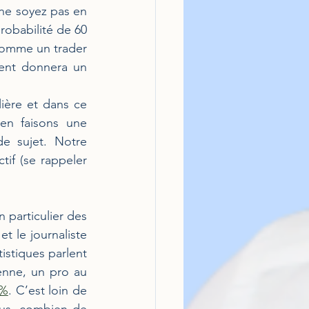
e soyez pas en 
obabilité de 60 
omme un trader 
ent donnera un 
ère et dans ce 
n faisons une 
e sujet. Notre 
tif (se rappeler 
 particulier des 
 le journaliste 
stiques parlent 
enne, un pro au 
 %
. C’est loin de 