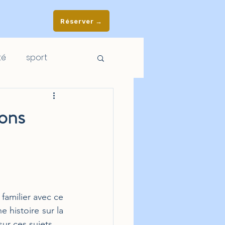
Réserver →
té
sport
ions
familier avec ce 
 histoire sur la 
ur ces sujets.