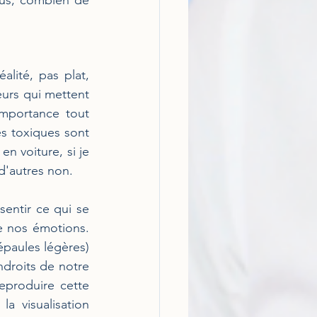
us, combien de 
lité, pas plat, 
eurs qui mettent 
mportance tout 
 toxiques sont 
n voiture, si je 
 d'autres non.
entir ce qui se 
e nos émotions. 
épaules légères) 
droits de notre 
produire cette 
a visualisation 