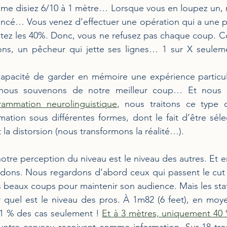
me disiez 6/10 à 1 mètre… Lorsque vous en loupez un, n
ncé… Vous venez d’effectuer une opération qui a une pr
ptez les 40%. Donc, vous ne refusez pas chaque coup. C
ions, un pêcheur qui jette ses lignes… 1 sur X seulem
capacité de garder en mémoire une expérience particuli
 nous souvenons de notre meilleur coup… Et nous e
rammation neurolinguistique
, nous traitons ce type d
rmation sous différentes formes, dont le fait d’être sélec
 la distorsion (nous transformons la réalité…).
otre perception du niveau est le niveau des autres. Et en
ons. Nous regardons d’abord ceux qui passent le cut et
s beaux coups pour maintenir son audience. Mais les stati
r quel est le niveau des pros. À 1m82 (6 feet), en moy
71 % des cas seulement ! 
Et à 3 mètres, uniquement 40