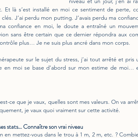
niveau et un jour, j’en ai rat
Et là s’est installé en moi ce sentiment de perte, c
lés. J’ai perdu mon putting. J’avais perdu ma confianc
ma confiance en moi, le doute a entraîné un mouvem
ion sans être certain que ce dernier répondra aux co
e contrôle plus… Je ne suis plus ancré dans mon corps.
rapeute sur le sujet du stress, j’ai tout arrêté et pris u
e en moi se base d’abord sur mon estime de moi… et 
st-ce que je vaux, quelles sont mes valeurs. On va arrête
quement, je vaux quoi vraiment sur cette activité.
ses stats… Connaître son vrai niveau
n en mettez-vous dans le trou à 1 m, 2 m, etc. ? Combien