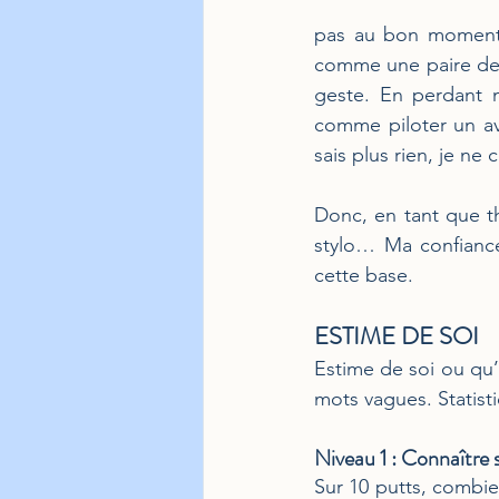
pas au bon moment. 
comme une paire de c
geste. En perdant 
comme piloter un av
sais plus rien, je n
Donc, en tant que thé
stylo… Ma confianc
cette base.
ESTIME DE SOI
Estime de soi ou qu’e
mots vagues. Statisti
Niveau 1 : Connaître 
Sur 10 putts, combie