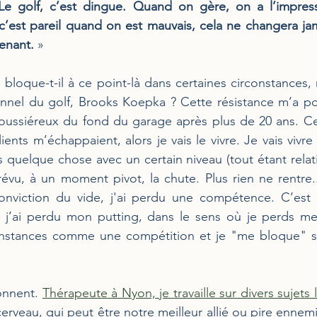
Le golf, c’est dingue. Quand on gère, on a l’impres
c’est pareil quand on est mauvais, cela ne changera jama
enant. 
»
e bloque-t-il à ce point-là dans certaines circonstances,
nel du golf, Brooks Koepka ? Cette résistance m’a pous
oussiéreux du fond du garage après plus de 20 ans. Cer
ents m’échappaient, alors je vais le vivre. Je vais vivre
 quelque chose avec un certain niveau (tout étant relatif :
prévu, à un moment pivot, la chute. Plus rien ne rentre..
conviction du vide, j'ai perdu une compétence. C’est 
e, j’ai perdu mon putting, dans le sens où je perds m
onstances comme une compétition et je "me bloque" sur 
onnent. 
Thérapeute à Nyon, je travaille sur divers sujets l
rveau, qui peut être notre meilleur allié ou pire ennemi,