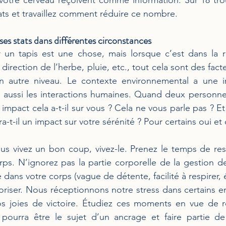
votre cerveau reçoivent comme information. Sur 18 tro
tats et travaillez comment réduire ce nombre.
ses stats dans différentes circonstances
 un tapis est une chose, mais lorsque c’est dans la réa
direction de l’herbe, pluie, etc., tout cela sont des fact
un autre niveau. Le contexte environnemental a une i
 aussi les interactions humaines. Quand deux personnes
impact cela a-t-il sur vous ? Cela ne vous parle pas ? Et e
ra-t-il un impact sur votre sérénité ? Pour certains oui et
s vivez un bon coup, vivez-le. Prenez le temps de ress
ps. N’ignorez pas la partie corporelle de la gestion d
 dans votre corps (vague de détente, facilité à respirer, 
riser. Nous réceptionnons notre stress dans certains en
os joies de victoire. Étudiez ces moments en vue de re
pourra être le sujet d’un ancrage et faire partie de l