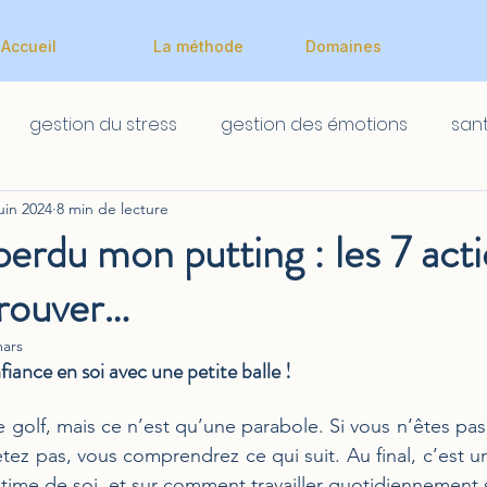
Accueil
La méthode
Domaines
gestion du stress
gestion des émotions
san
juin 2024
8 min de lecture
Scolaire
Scolaire
 perdu mon putting : les 7 act
trouver…
mars
fiance en soi avec une petite balle !
 golf, mais ce n’est qu’une parabole. Si vous n’êtes pas 
tez pas, vous comprendrez ce qui suit. Au final, c’est une
stime de soi, et sur comment travailler quotidiennement s