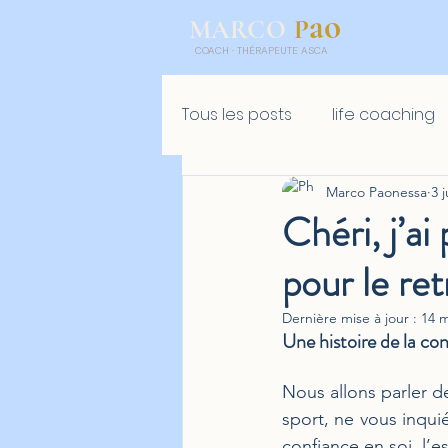
ao
P
MARCO
COACH
·
THÉRAPEUTE ASCA
Tous les posts
life coaching
Marco Paonessa
3 
Golf mental
Retreat
Chéri, j’ai
pour le re
Dernière mise à jour :
14 
Une histoire de la con
Nous allons parler de
sport, ne vous inquié
confiance en soi, l’e