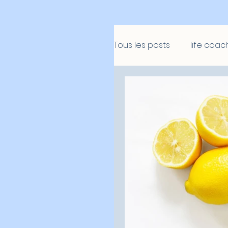
Tous les posts
life coac
Golf mental
Retre