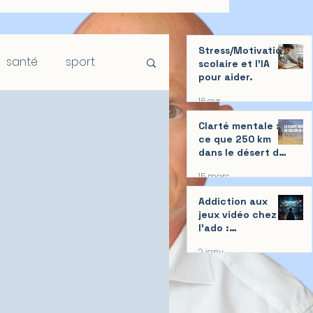
Stress/Motivation
santé
sport
scolaire et l'IA
pour aider.
16 avr.
Clarté mentale :
ce que 250 km
dans le désert du
Sahara m’ont
15 mars
appris
Addiction aux
jeux vidéo chez
l'ado :
Comprendre et
2 janv.
aider