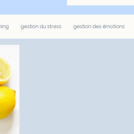
hing
gestion du stress
gestion des émotions
at
Scolaire
Scolaire