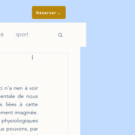
Réserver →
té
sport
n'a rien à voir 
mentale de nous 
 liées à cette 
ement imaginée. 
 physiologiques 
us pouvons, par 