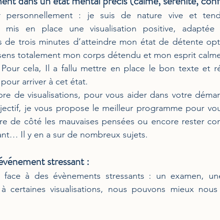
ent dans un état mental précis (calme, sérénité, conf
 personnellement : je suis de nature vive et tend
 mis en place une visualisation positive, adaptée
de trois minutes d’atteindre mon état de détente optim
 sens totalement mon corps détendu et mon esprit calme 
 Pour cela, Il a fallu mettre en place le bon texte et ré
 pour arriver à cet état.
re de visualisations, pour vous aider dans votre démar
objectif, je vous propose le meilleur programme pour v
ttre de côté les mauvaises pensées ou encore rester co
nt… Il y en a sur de nombreux sujets.
 événement stressant :
 face à des évènements stressants : un examen, une
à certaines visualisations, nous pouvons mieux nous 