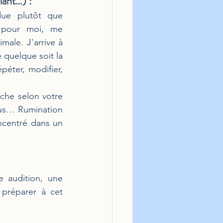
iant…) :
ue plutôt que 
 pour moi, me 
ale. J'arrive à 
quelque soit la 
péter, modifier, 
che selon votre 
ous… Rumination 
ncentré dans un 
 audition, une 
préparer à cet 