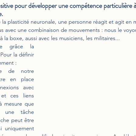
positive pour développer une compétence particulière à 
e.
 la plasticité neuronale, une personne réagit et agit en 
us avec une combinaison de mouvements : nous le voyons
 à la boxe, aussi avec les musiciens, les militaires... 
e grâce la 
Pour la définir 
ement : 
re en place 
nexions avec 
et ces liens 
à mesure que 
 une tâche 
âche peut être 
i uniquement 