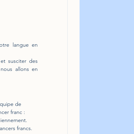
otre langue en 
t susciter des 
nous allons en 
équipe de 
ncer franc :
idiennement.
lancers francs.