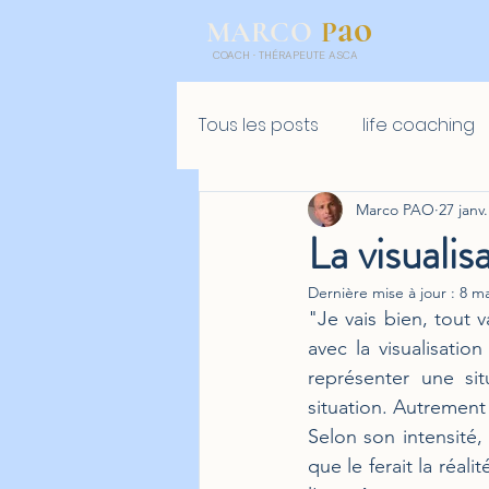
ao
P
MARCO
COACH
·
THÉRAPEUTE ASCA
Tous les posts
life coaching
Marco PAO
27 janv
Golf mental
Retreat
La visualis
Dernière mise à jour :
8 ma
"Je vais bien, tout 
avec la visualisatio
représenter une sit
situation. Autrement
Selon son intensité,
que le ferait la réa