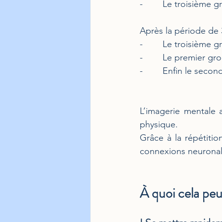
-        Le troisième g
Après la période de 3
-        Le troisièm
-        Le premier g
-        Enfin le seco
L’imagerie mentale 
physique.
Grâce à la répétition
connexions neuronale
À quoi cela peut