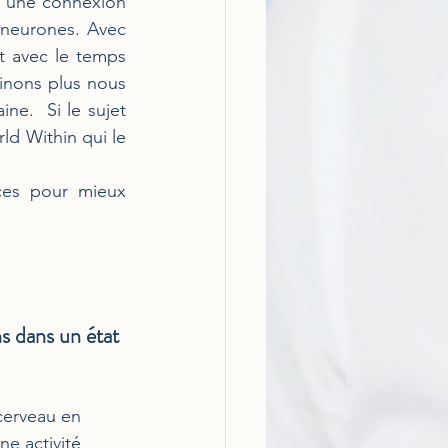
t une connexion 
neurones. Avec 
t avec le temps 
nons plus nous 
e.  Si le sujet 
d Within qui le 
es pour mieux 
s dans un état 
cerveau en 
e activité 