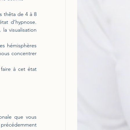
 thêta de 4 à 8 
état d’hypnose. 
a visualisation 
les hémisphères 
ous concentrer 
aire à cet état 
ronale que vous 
is précédemment 