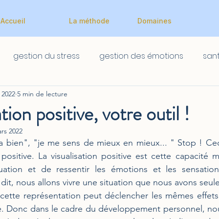
Accueil
La méthode
Domaines
gestion du stress
gestion des émotions
san
. 2022
5 min de lecture
Scolaire
Scolaire
ation positive, votre outil !
rs 2022
va bien", "je me sens de mieux en mieux... " Stop ! Ceci 
n positive. La visualisation positive est cette capacité 
uation et de ressentir les émotions et les sensations
 dit, nous allons vivre une situation que nous avons seul
 cette représentation peut déclencher les mêmes effets
lité. Donc dans le cadre du développement personnel, no