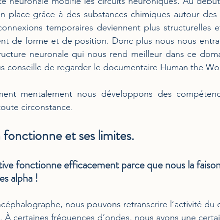
cité neuronale modifie les circuits neuroniques. Au débu
n place grâce à des substances chimiques autour des 
connexions temporaires deviennent plus structurelles e
nt de forme et de position. Donc plus nous nous entrai
ucture neuronale qui nous rend meilleur dans ce domain
us conseille de regarder le documentaire Human the Worl
nement mentalement nous développons des compétenc
 toute circonstance. 
fonctionne et ses limites.
itive fonctionne efficacement parce que nous la faison
es alpha !
céphalographe, nous pouvons retranscrire l’activité du 
. À certaines fréquences d’ondes, nous avons une certain