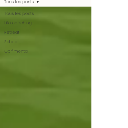
Tous les posts
Tous les posts
Life coaching
Retreat
School
Golf mental