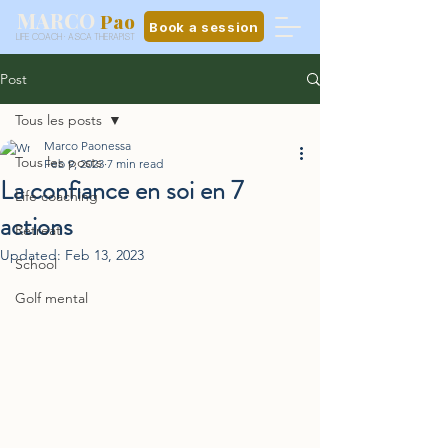
MARCO
Pao
Book a session
LIFE COACH · ASCA THERAPIST
Post
Tous les posts
Marco Paonessa
Tous les posts
Feb 9, 2023
7 min read
La confiance en soi en 7
Life coaching
actions
Retreat
Updated:
Feb 13, 2023
School
Golf mental