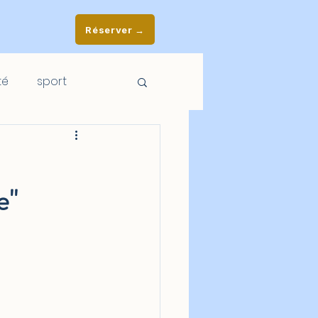
Réserver →
té
sport
e"