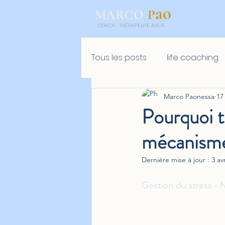
ao
P
MARCO
COACH
·
THÉRAPEUTE ASCA
Tous les posts
life coaching
Marco Paonessa
17
Golf mental
Retreat
Pourquoi t
mécanisme 
Dernière mise à jour :
3 avr
Gestion du stress - 