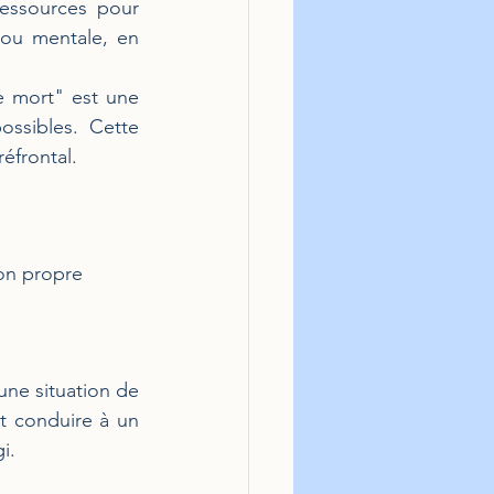
ressources pour 
 ou mentale, en 
e mort" est une 
ssibles. Cette 
éfrontal.
son propre 
 une situation de 
t conduire à un 
i.