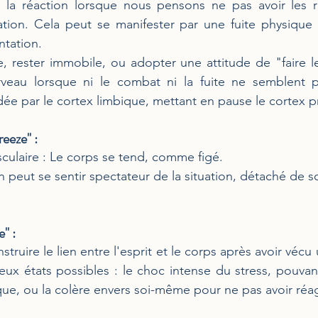
st la réaction lorsque nous pensons ne pas avoir les 
tuation. Cela peut se manifester par une fuite physique
ntation.
e, rester immobile, ou adopter une attitude de "faire l
veau lorsque ni le combat ni la fuite ne semblent po
dée par le cortex limbique, mettant en pause le cortex pr
eeze" :
culaire : Le corps se tend, comme figé.
n peut se sentir spectateur de la situation, détaché de 
e" :
nstruire le lien entre l'esprit et le corps après avoir vécu
deux états possibles : le choc intense du stress, pouvan
que, ou la colère envers soi-même pour ne pas avoir réag