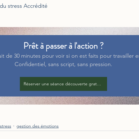
du stress Accrédité
Prêt à passer à l'action ?
t de 30 minutes pour voir si on est faits pour travailler 
Confidentiel, sans script, sans pression.
Réserver une séance découverte gratuite
stress
gestion des émotions