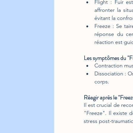
Flight : Fuir e
affronter la si
évitant la confro
Freeze : Se tair
réponse du cer
réaction est gui
Les symptômes du "Fr
Contraction mus
Dissociation : O
corps.
Réagir après le "Freez
Il est crucial de reco
"Freeze". Il existe 
stress post-traumati