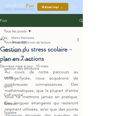
ao
MARCO
P
Réserver →
COACH
·
THÉRAPEUTE ASCA
Post
Tous les posts
Marco Paonessa
Tous les posts
24 mai 2023
6 min de lecture
Gestion du stress scolaire -
life coaching
plan en 7 actions
gestion du stress
Dernière mise à jour :
15 mars
gestion des émotions
Au cours de notre parcours au 
santé
collège/lycée, nous acquérons de 
nombreuses connaissances. Des 
sport
mathématiques, que la plupart d'entre 
Golf mental
nous ne mettrons jamais en pratique. 
Des langues étrangères qui resteront 
Retreat
rarement utilisées, ainsi que des points 
Scolaire
d'histoire éloignés des tumultes de 