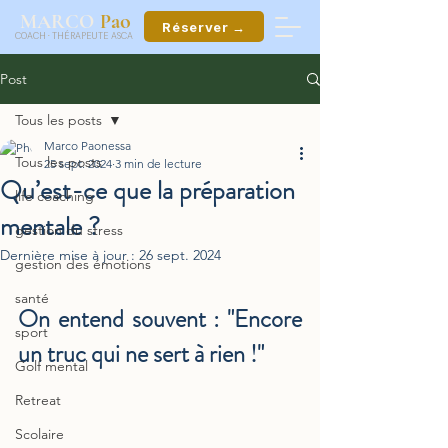
ao
MARCO
P
Réserver →
COACH
·
THÉRAPEUTE ASCA
Post
Tous les posts
Marco Paonessa
Tous les posts
25 sept. 2024
3 min de lecture
Qu’est-ce que la préparation
life coaching
mentale ?
gestion du stress
Dernière mise à jour :
26 sept. 2024
gestion des émotions
santé
On entend souvent : "Encore 
sport
un truc qui ne sert à rien !"
Golf mental
Retreat
Scolaire