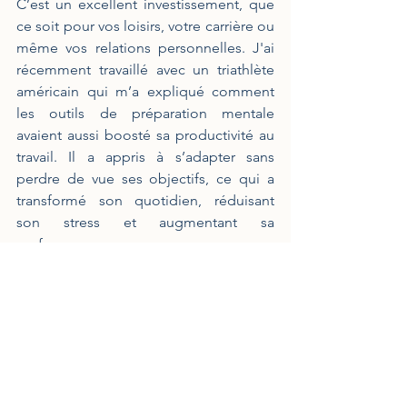
C’est un excellent investissement, que 
ce soit pour vos loisirs, votre carrière ou 
même vos relations personnelles. J'ai 
récemment travaillé avec un triathlète 
américain qui m’a expliqué comment 
les outils de préparation mentale 
avaient aussi boosté sa productivité au 
travail. Il a appris à s’adapter sans 
perdre de vue ses objectifs, ce qui a 
transformé son quotidien, réduisant 
son stress et augmentant sa 
performance.
La préparation mentale ne se limite pas 
au sport ou au travail. Elle vous aide 
aussi dans des moments 
extraordinaires de la vie : passer un 
examen, discuter avec un enfant ou un 
partenaire qui fait face à des situations 
stressantes.